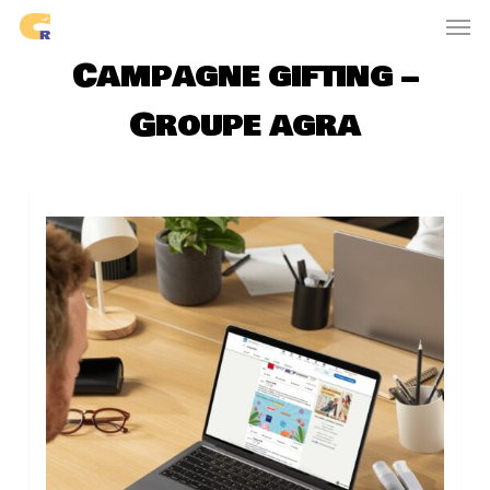
Skip
Men
to
Campagne gifting –
main
content
Groupe agra