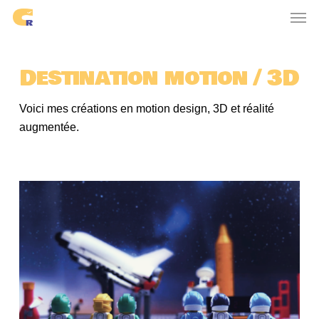
Skip
Men
to
main
content
Destination motion / 3D
Voici mes créations en motion design, 3D et réalité
augmentée.